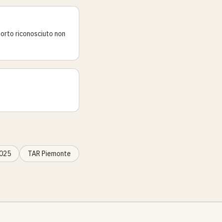
porto riconosciuto non
2025
TAR Piemonte