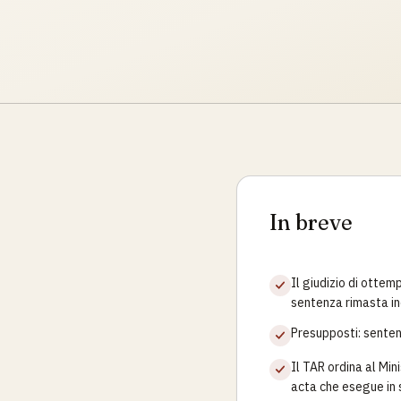
In breve
Il giudizio di ottem
sentenza rimasta i
Presupposti: sentenz
Il TAR ordina al Min
acta che esegue in