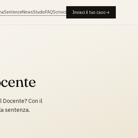
na
Sentenze
News
Studio
FAQ
Scrivici
Inviaci il tuo caso
→
ocente
el Docente? Con il
la sentenza.