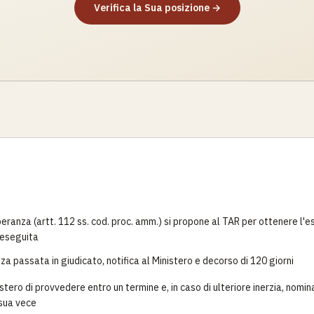
Verifica la Sua posizione →
peranza (artt. 112 ss. cod. proc. amm.) si propone al TAR per ottenere l'
neseguita
a passata in giudicato, notifica al Ministero e decorso di 120 giorni
istero di provvedere entro un termine e, in caso di ulteriore inerzia, nom
 sua vece