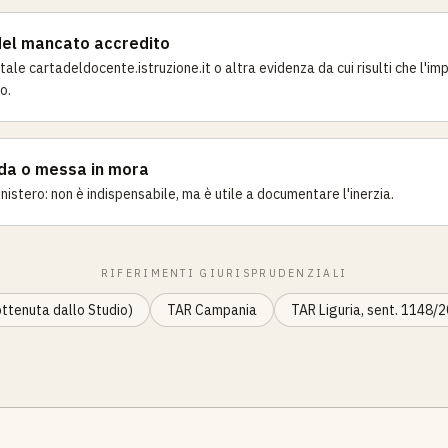
del mancato accredito
ale cartadeldocente.istruzione.it o altra evidenza da cui risulti che l'im
o.
ida o messa in mora
inistero: non è indispensabile, ma è utile a documentare l'inerzia.
RIFERIMENTI GIURISPRUDENZIALI
ttenuta dallo Studio)
TAR Campania
TAR Liguria, sent. 1148/