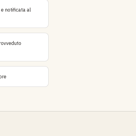
e notificata al
provveduto
ore