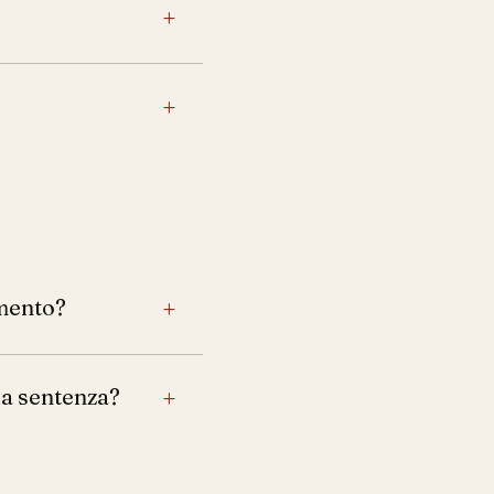
+
+
imento?
+
la sentenza?
+