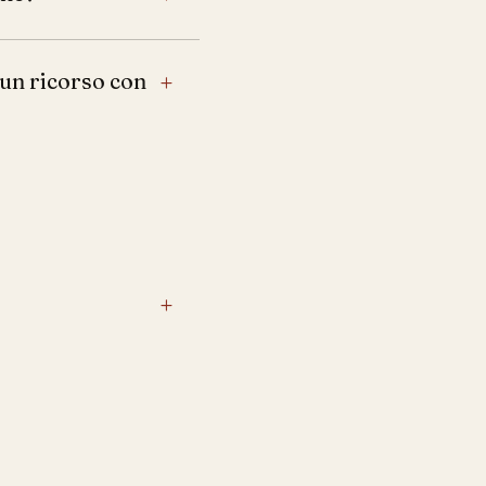
 un ricorso con
+
+