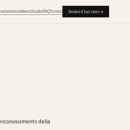
na
Sentenze
News
Studio
FAQ
Scrivici
Inviaci il tuo caso
→
l riconoscimento della