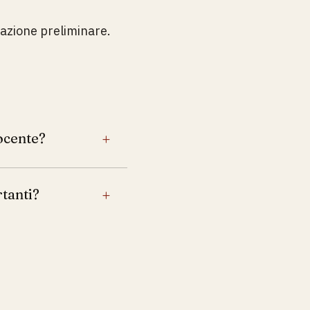
utazione preliminare.
ocente?
+
rtanti?
+